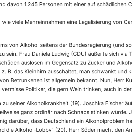
nd davon 1.245 Personen mit einer auf schädlichen
ist, wie viele Mehreinnahmen eine Legalisierung von C
s von Alkohol seitens der Bundesregierung (und sog
 sein. Frau Daniela Ludwig (CDU) äußerte sich via Tw
den auslösen im Gegensatz zu Zucker und Alkohol“ 
s z. B. das Kleinhirn ausschaltet, man schwankt und 
 von Betrunkenen ist allgemein bekannt. Nun, Herr Ku
vermisse Politiker, die gern Wein trinken, auch in der 
zu seiner Alkoholkrankheit (19). Joschka Fischer äu
teilweise ganz ordinär nach Schnaps stinken würde. Je
 einig darüber, dass Deutschland ein Alkoholproblem 
und die Alkohol-Lobby“ (20). Herr Söder macht den An