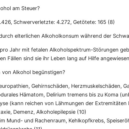
lkohol am Steuer?
.426, Schwerverletzte: 4.272, Getötete: 165 (8)
durch elterlichen Alkoholkonsum während der Schw
ro Jahr mit fetalen Alkoholspektrum-Störungen gebo
n Fällen sind sie ihr Leben lang auf Hilfe angewiesen
 von Alkohol begünstigen?
Neuropathien, Gehirnschäden, Herzmuskelschäden, Ga
durales Hämatom, Delirium tremens bis zu Koma (unb
lyse (kann reichen von Lähmungen der Extremitäten b
xie, Demenz, Alkoholepilepsie (10)
im Mund- und Rachenraum, Kehlkopfkrebs, Speiseröh