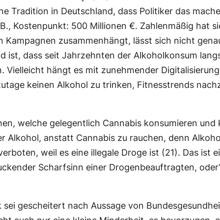
ne Tradition in Deutschland, dass Politiker das mache
B., Kostenpunkt: 500 Millionen €. Zahlenmäßig hat s
en Kampagnen zusammenhängt, lässt sich nicht genau 
 ist, dass seit Jahrzehnten der Alkoholkonsum langsa
 Vielleicht hängt es mit zunehmender Digitalisierun
utzutage keinen Alkohol zu trinken, Fitnesstrends na
hen, welche gelegentlich Cannabis konsumieren und k
er Alkohol, anstatt Cannabis zu rauchen, denn Alkohol
erboten, weil es eine illegale Droge ist (21). Das ist
ckender Scharfsinn einer Drogenbeauftragten, oder
ik sei gescheitert nach Aussage von Bundesgesundheit